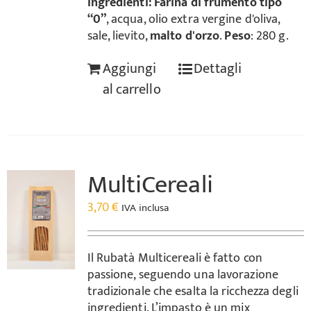
Ingredienti:
Farina di frumento tipo
“0”
, acqua, olio extra vergine d'oliva,
sale, lievito,
malto d'orzo
.
Peso
: 280 g.
Aggiungi
Dettagli
al carrello
MultiCereali
3,70
€
IVA inclusa
Il Rubatà Multicereali è fatto con
passione, seguendo una lavorazione
tradizionale che esalta la ricchezza degli
ingredienti. L’impasto è un mix