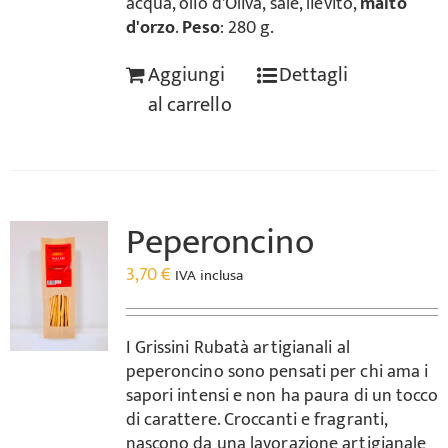
acqua, olio d'Oliva, sale, lievito,
malto
d'orzo
.
Peso
: 280 g.
Aggiungi
Dettagli
al carrello
Peperoncino
3,70
€
IVA inclusa
I Grissini Rubatà artigianali al
peperoncino sono pensati per chi ama i
sapori intensi e non ha paura di un tocco
di carattere. Croccanti e fragranti,
nascono da una lavorazione artigianale