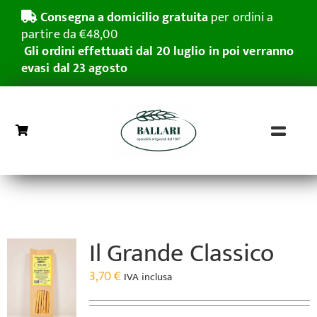
Salta
Consegna a domicilio gratuita
per ordini a
al
partire da €48,00
contenuto
Gli ordini effettuati dal 20 luglio in poi verranno
evasi dal 23 agosto
Toggl
Naviga
Home
Grissini Rubatà
Il Grande Classico
Pasticceria Secca
3,70
€
IVA inclusa
Azienda
Grande distribuzione