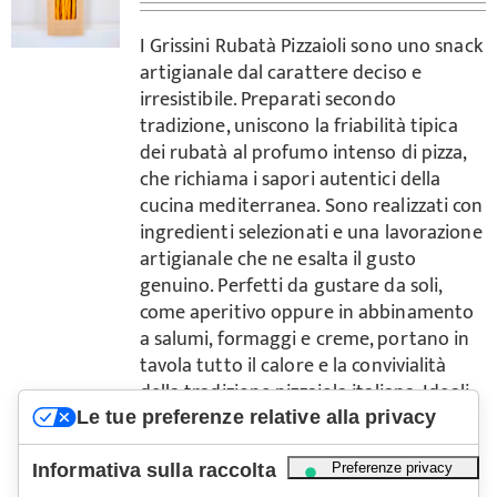
I Grissini Rubatà Pizzaioli sono uno snack
artigianale dal carattere deciso e
irresistibile. Preparati secondo
tradizione, uniscono la friabilità tipica
dei rubatà al profumo intenso di pizza,
che richiama i sapori autentici della
cucina mediterranea. Sono realizzati con
ingredienti selezionati e una lavorazione
artigianale che ne esalta il gusto
genuino. Perfetti da gustare da soli,
come aperitivo oppure in abbinamento
a salumi, formaggi e creme, portano in
tavola tutto il calore e la convivialità
della tradizione pizzaiola italiana. Ideali
per chi cerca uno snack sfizioso,
Le tue preferenze relative alla privacy
autentico e ricco di sapore.
Ingredienti
:
Farina di frumento tipo “0”, acqua,
Informativa sulla raccolta