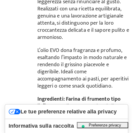
leggerezza senza rinunciare al gusto.
Realizzati con una ricetta equilibrata,
genuina e una lavorazione artigianale
attenta, si distinguono per la loro
croccantezza delicata e il sapore pulito e
armonioso.
L’olio EVO dona fragranza e profumo,
esaltando l’impasto in modo naturale e
rendendo il grissino piacevole e
digeribile. Ideali come
accompagnamento ai pasti, per aperitivi
leggeri o come snack quotidiano.
Ingredienti:
Farina di frumento tipo
“0”
, acqua, olio extra vergine d'oliva,
Le tue preferenze relative alla privacy
sale, lievito,
malto d'orzo
.
Peso
: 280 g.
Aggiungi
Dettagli
Informativa sulla raccolta