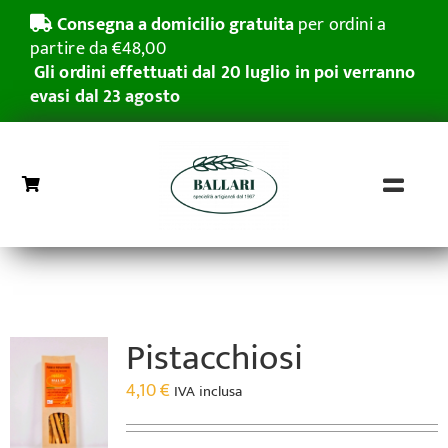
Salta
Consegna a domicilio gratuita
per ordini a
al
partire da €48,00
contenuto
Gli ordini effettuati dal 20 luglio in poi verranno
evasi dal 23 agosto
Toggl
Naviga
Home
Grissini Rubatà
Pistacchiosi
Pasticceria Secca
4,10
€
IVA inclusa
Azienda
Grande distribuzione