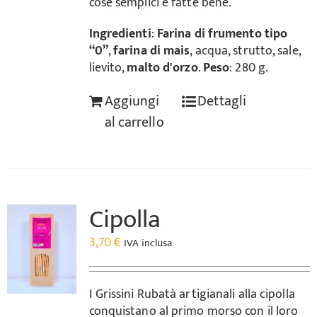
cose semplici e fatte bene.
Ingredienti
:
Farina di frumento tipo
“0”
,
farina di mais
, acqua, strutto, sale,
lievito,
malto d'orzo
.
Peso
: 280 g.
Aggiungi
Dettagli
al carrello
Cipolla
3,70
€
IVA inclusa
I Grissini Rubatà artigianali alla cipolla
conquistano al primo morso con il loro