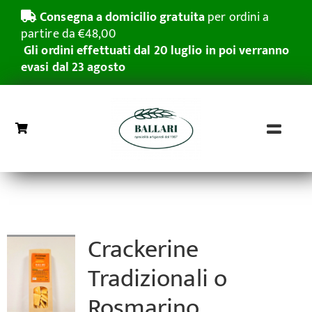
Salta
Consegna a domicilio gratuita
per ordini a
al
partire da €48,00
contenuto
Gli ordini effettuati dal 20 luglio in poi verranno
evasi dal 23 agosto
Toggl
Naviga
Home
Grissini Rubatà
Crackerine
Pasticceria Secca
Tradizionali o
Azienda
Rosmarino
Grande distribuzione