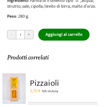
Ingredienti
: Farina di frumento tipo “0”, acqua,
strutto, sale, cipolla, lievito di birra, malto d’orzo.
Peso
: 280 g.
Aggiungi al carrello
Cipolla
quantità
Prodotti correlati
Pizzaioli
3,70
€
IVA inclusa