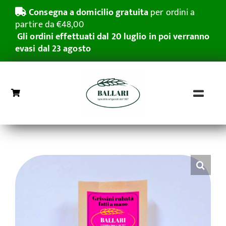
Salta
Consegna a domicilio gratuita
per ordini a
al
partire da €48,00
contenuto
Gli ordini effettuati dal 20 luglio in poi verranno
evasi dal 23 agosto
Toggl
Naviga
Home
Grissini Rubatà
Pasticceria Secca
Azienda
Grande distribuzione