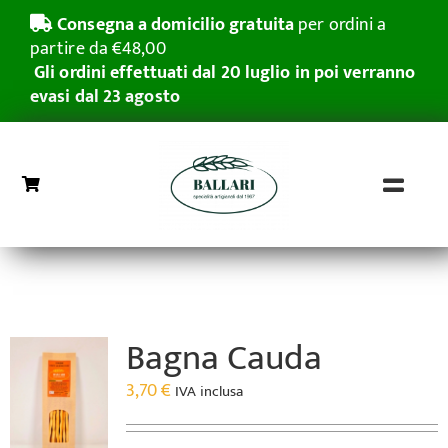
Salta
Consegna a domicilio gratuita
per ordini a
al
partire da €48,00
contenuto
Gli ordini effettuati dal 20 luglio in poi verranno
evasi dal 23 agosto
Toggl
Naviga
Home
Grissini Rubatà
Bagna Cauda
Pasticceria Secca
3,70
€
IVA inclusa
Azienda
Grande distribuzione