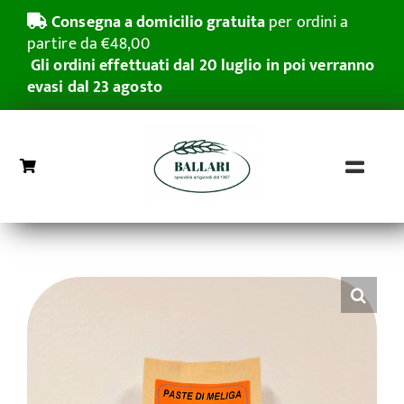
Salta
Consegna a domicilio gratuita
per ordini a
al
partire da €48,00
contenuto
Gli ordini effettuati dal 20 luglio in poi verranno
evasi dal 23 agosto
Toggl
Naviga
Home
Grissini Rubatà
Pasticceria Secca
Azienda
Grande distribuzione