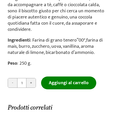
da accompagnare a tè, caffè o cioccolata calda,
sono il biscotto giusto per chi cerca un momento
di piacere autentico e genuino, una coccola
quotidiana fatta con il cuore, da assaporare e
condividere.
Ingredienti
: Farina di grano tenero”00″,farina di
mais, burro, zucchero, uova, vanillina, aroma
naturale di limone, bicarbonato d’ammonio.
Peso
: 250 g.
Aggiungi al carrello
Paste
di
Meliga
quantità
Prodotti correlati