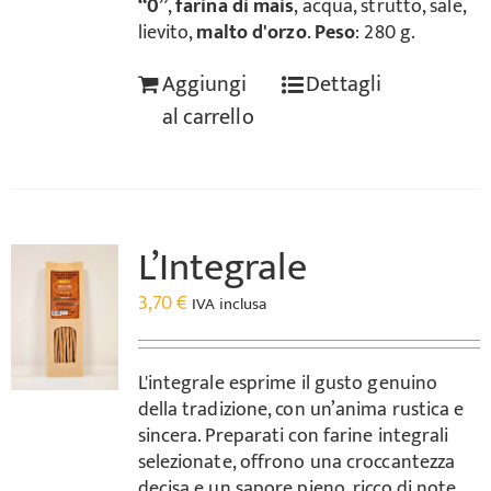
“0”
,
farina di mais
, acqua, strutto, sale,
lievito,
malto d'orzo
.
Peso
: 280 g.
Aggiungi
Dettagli
al carrello
L’Integrale
3,70
€
IVA inclusa
L'integrale esprime il gusto genuino
della tradizione, con un’anima rustica e
sincera. Preparati con farine integrali
selezionate, offrono una croccantezza
decisa e un sapore pieno, ricco di note