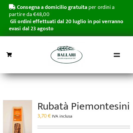
Salta
Consegna a domicilio gratuita
per ordini a
al
partire da €48,00
contenuto
Gli ordini effettuati dal 20 luglio in poi verranno
evasi dal 23 agosto
Toggl
Naviga
Home
Grissini Rubatà
Rubatà Piemontesini
Pasticceria Secca
3,70
€
IVA inclusa
Azienda
Grande distribuzione