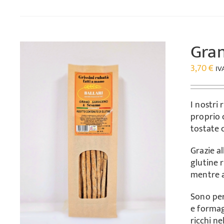
Gra
3,70
€
IV
I nostri
proprio 
tostate 
Grazie a
glutine r
mentre a
Sono per
e formag
ricchi n