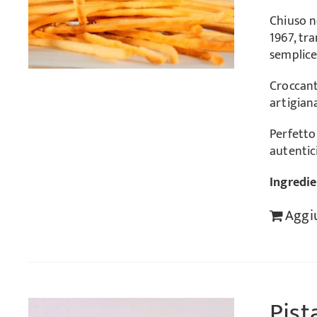
Chiuso n
1967, tr
semplice
Croccant
artigian
Perfetto 
autentic
Ingredie
Aggiu
Pist