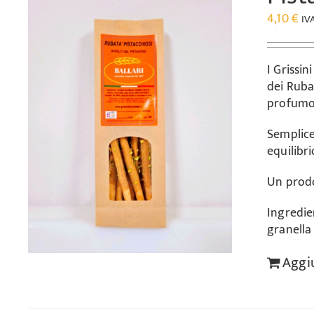
4,10
€
IV
I Grissin
dei Ruba
profumo
Semplice
equilibri
Un prodo
Ingredien
granella 
Aggiu