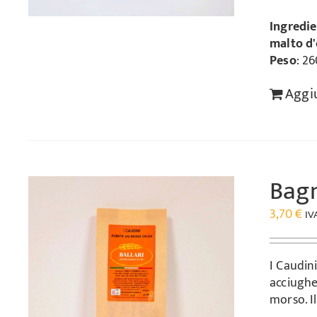
Ingredie
malto d
Peso
: 26
Aggiu
Bag
3,70
€
IV
I Caudin
acciughe
morso. I