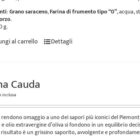
nti
:
Grano saraceno
,
Farina di frumento tipo “0”
, acqua, s
'orzo
.
0 g.
ngi al carrello
Dettagli
na Cauda
A inclusa
i rendono omaggio a uno dei sapori più iconici del Piemonte
 e olio extravergine d’oliva si fondono in un equilibrio de
l risultato è un grissino saporito, avvolgente e profondamen