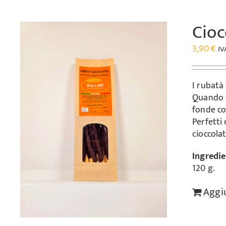
Cioc
3,90
€
IV
I rubatà
Quando v
fonde con
Perfetti
cioccolat
Ingredie
120 g.
Aggiu