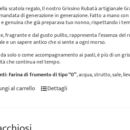
ella scatola regalo, Il nostro Grissino Rubatà artigianale G
amandata di generazione in generazione. Fatto a mano con p
 e genuina che già preparava tuo nonno, rispettando i tempi
e, fragrante e dal gusto pulito, rappresenta l’essenza del r
ale e un sapere antico che si sente a ogni morso.
da solo o come accompagnamento ai pasti, è più di un grissin
ità che continua nel tempo.
nti:
Farina di frumento di tipo “0”
, acqua, strutto, sale, lie
ngi al carrello
Dettagli
acchiosi