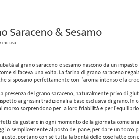
no Saraceno & Sesamo
A inclusa
 rubatà al grano saraceno e sesamo nascono da un impasto 
come si faceva una volta. La farina di grano saraceno regal
che si sposano perfettamente con l’aroma intenso e la croc
lla presenza del grano saraceno, naturalmente privo di glut
ispetto ai grissini tradizionali a base esclusiva di grano. 
l morso sorprendono per la loro friabilità e per l’equilibri
fetti da gustare in ogni momento della giornata come sna
gi o semplicemente al posto del pane, per dare un tocco più 
el gusto, portano con sé tutta la bontà delle cose fatte con 