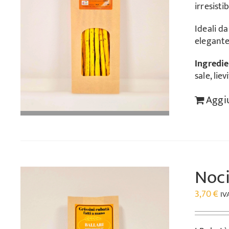
irresisti
Ideali d
elegante
Ingredie
sale, liev
Aggiu
Noci
3,70
€
IV