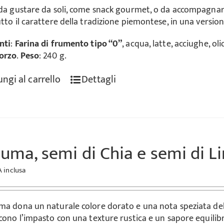
 da gustare da soli, come snack gourmet, o da accompagnare 
tto il carattere della tradizione piemontese, in una versione
nti
:
Farina di frumento tipo “0”
, acqua, latte, acciughe, olio
'orzo
.
Peso
: 240 g.
ngi al carrello
Dettagli
uma, semi di Chia e semi di L
A inclusa
ma dona un naturale colore dorato e una nota speziata delica
scono l’impasto con una texture rustica e un sapore equilibr