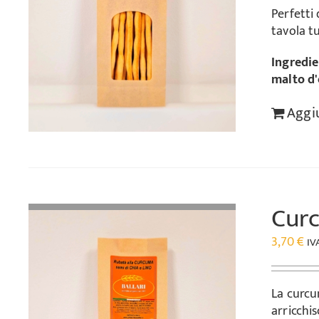
Perfetti
tavola tu
Ingredie
malto d
Aggiu
Curc
3,70
€
IV
La curcu
arricchi